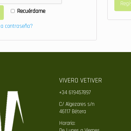
Regi
Recuérdame
la contraseña?
VIVERO VETIVER
+34 619457897
C/ Algezares s/n
46117 Bétera
Horario:
De Lunes a Viernes