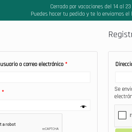
Cerrado por vacaciones del 14 al 23
Puedes hacer tu pedido y te lo enviamos el
Regist
usuario o correo electrónico
*
Direcci
Se envi
a
*
electrón