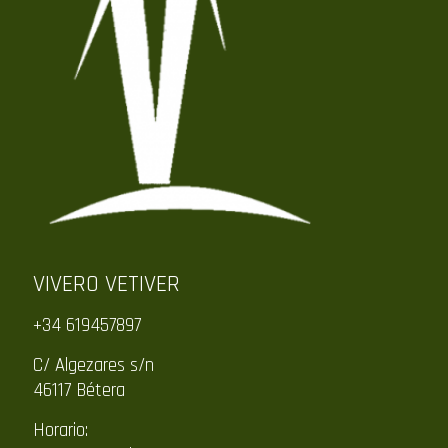
VIVERO VETIVER
+34 619457897
C/ Algezares s/n
46117 Bétera
Horario: