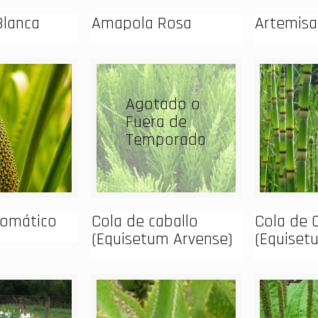
lanca
Amapola Rosa
Artemisa
Agotado o
Fuera de
Temporada
romático
Cola de caballo
Cola de 
(Equisetum Arvense)
(Equiset