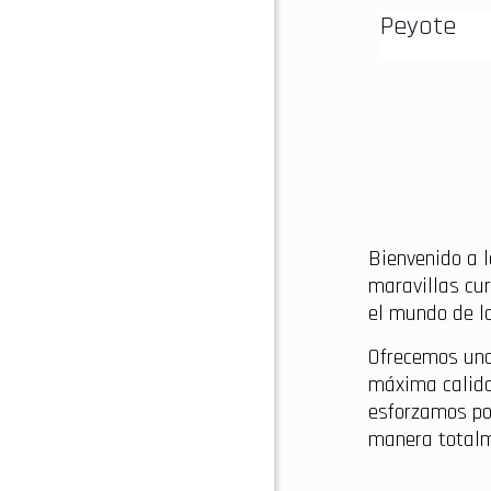
Peyote
Bienvenido a l
maravillas cur
el mundo de la
Ofrecemos una
máxima calida
esforzamos po
manera totalm