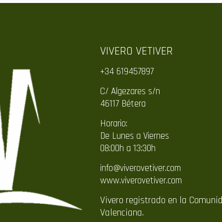
VIVERO VETIVER
+34 619457897
C/ Algezares s/n
46117 Bétera
Horario:
De Lunes a Viernes
08:00h a 13:30h
info@viverovetiver.com
www.viverovetiver.com
Vivero registrado en la Comuni
Valenciana.