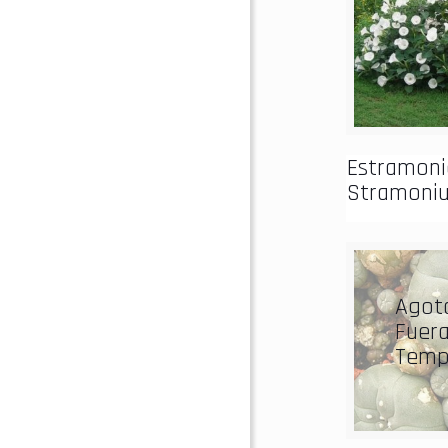
Estramoni
Stramoni
Agot
Fuer
Temp