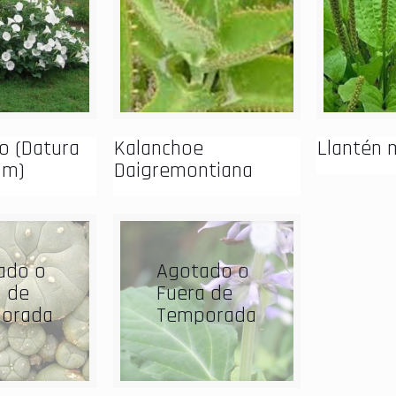
o (Datura
Kalanchoe
Llantén 
um)
Daigremontiana
ado o
Agotado o
a de
Fuera de
orada
Temporada