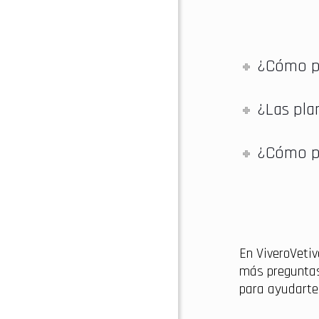
¿Cómo pu
¿Las pla
¿Cómo pu
En ViveroVetiv
más preguntas
para ayudarte