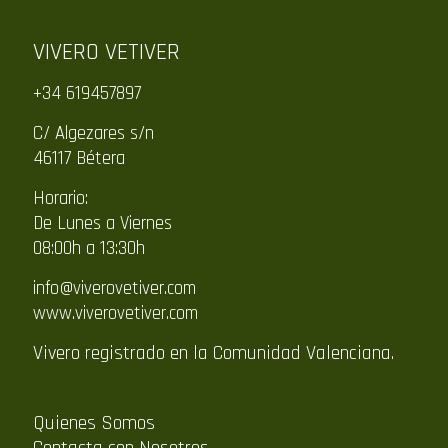
VIVERO VETIVER
+34 619457897
C/ Algezares s/n
46117 Bétera
Horario:
De Lunes a Viernes
08:00h a 13:30h
info@viverovetiver.com
www.viverovetiver.com
Vivero registrado en la Comunidad Valenciana.
Quienes Somos
Contacta con Nosotros