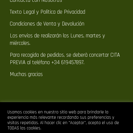
Texto Legal y Política de Privacidad
Condiciones de Venta y Devolución
Los envíos de realizarán los Lunes, martes y
miércoles.
Para recogida de pedidos, se deberà concertar CITA
PREVIA al teléfono +34 619457897.
Muchas gracias
Usamos cookies en nuestro sitio web para brindarle la
experiencia más relevante recordando sus preferencias y
visitas repetidas. Al hacer clic en "Aceptar", acepta el uso de
TODAS las cookies.